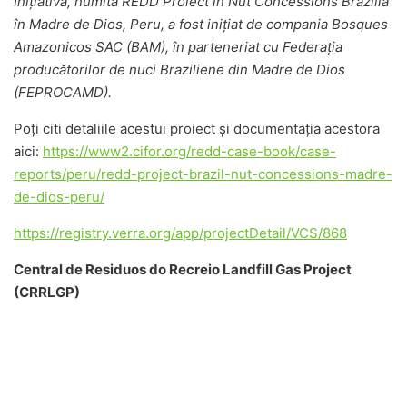
Inițiativa, numită REDD Proiect în Nut Concessions Brazilia
în Madre de Dios, Peru, a fost inițiat de compania Bosques
Amazonicos SAC (BAM), în parteneriat cu Federația
producătorilor de nuci Braziliene din Madre de Dios
(FEPROCAMD).
Poți citi detaliile acestui proiect și documentația acestora
aici:
https://www2.cifor.org/redd-case-book/case-
reports/peru/redd-project-brazil-nut-concessions-madre-
de-dios-peru/
https://registry.verra.org/app/projectDetail/VCS/868
Central de Residuos do Recreio Landfill Gas Project
(CRRLGP)
Această activitate de proiect CDM cuprinde implementarea
și operarea unei inițiative de pionierat pentru promovarea,
colectarea și distrugerea/utilizare biogazului (LFG) de la
depozitul de deșeuri numit Central de Resíduos do