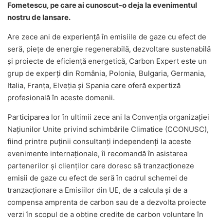
Fometescu, pe care ai cunoscut-o deja la evenimentul
nostru de lansare.
Are zece ani de experiență în emisiile de gaze cu efect de
seră, piețe de energie regenerabilă, dezvoltare sustenabilă
și proiecte de eficiență energetică, Carbon Expert este un
grup de experți din România, Polonia, Bulgaria, Germania,
Italia, Franța, Elveția și Spania care oferă expertiză
profesională în aceste domenii.
Participarea lor în ultimii zece ani la Convenția organizației
Națiunilor Unite privind schimbările Climatice (CCONUSC),
fiind printre puținii consultanți independenți la aceste
evenimente internaționale, îi recomandă în asistarea
partenerilor și clienților care doresc să tranzacționeze
emisii de gaze cu efect de seră în cadrul schemei de
tranzacționare a Emisiilor din UE, de a calcula și de a
compensa amprenta de carbon sau de a dezvolta proiecte
verzi în scopul de a obține credite de carbon voluntare în