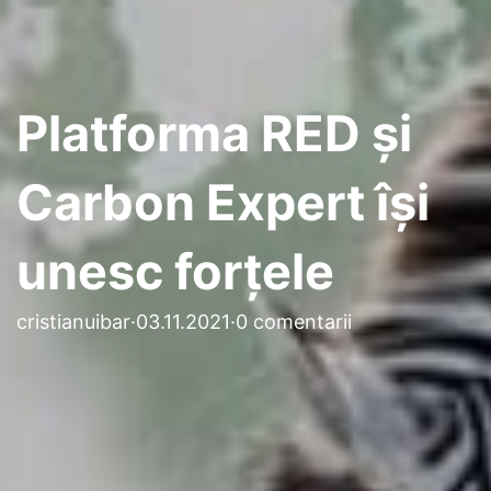
Platforma RED și
Carbon Expert își
unesc forțele
cristianuibar
·
03.11.2021
·
0 comentarii